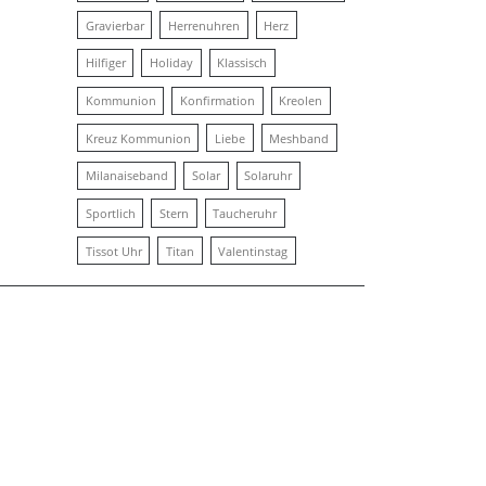
Gravierbar
Herrenuhren
Herz
Hilfiger
Holiday
Klassisch
Kommunion
Konfirmation
Kreolen
Kreuz Kommunion
Liebe
Meshband
Milanaiseband
Solar
Solaruhr
Sportlich
Stern
Taucheruhr
Tissot Uhr
Titan
Valentinstag