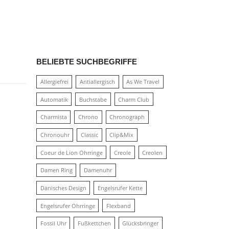
BELIEBTE SUCHBEGRIFFE
Allergiefrei
Antiallergisch
As We Travel
Automatik
Buchstabe
Charm Club
Charmista
Chrono
Chronograph
Chronouhr
Classic
Clip&Mix
Coeur de Lion Ohrringe
Creole
Creolen
Damen Ring
Damenuhr
Dänisches Design
Engelsrufer Kette
Engelsrufer Ohrringe
Flexband
Fossil Uhr
Fußkettchen
Glücksbringer