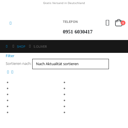
Gratis Versand in Deutschland
TELEFON
0
0951 6030417
SHOP
S.OLIVER
Filter
Sortieren nach: