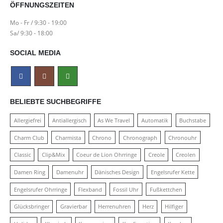
ÖFFNUNGSZEITEN
Mo - Fr / 9:30 - 19:00
Sa/ 9:30 - 18:00
SOCIAL MEDIA
BELIEBTE SUCHBEGRIFFE
Allergiefrei
Antiallergisch
As We Travel
Automatik
Buchstabe
Charm Club
Charmista
Chrono
Chronograph
Chronouhr
Classic
Clip&Mix
Coeur de Lion Ohrringe
Creole
Creolen
Damen Ring
Damenuhr
Dänisches Design
Engelsrufer Kette
Engelsrufer Ohrringe
Flexband
Fossil Uhr
Fußkettchen
Glücksbringer
Gravierbar
Herrenuhren
Herz
Hilfiger