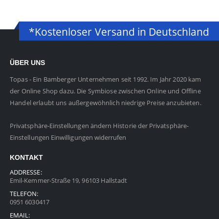
*Kostenloser Versand in Deutschland
ÜBER UNS
Topas - Ein Bamberger Unternehmen seit 1992. Im Jahr 2020 kam
der Online Shop dazu. Die Symbiose zwischen Online und Offline
Handel erlaubt uns außergewöhnlich niedrige Preise anzubieten.
Privatsphäre-Einstellungen ändern
Historie der Privatsphäre-
Einstellungen
Einwilligungen widerrufen
KONTAKT
ADDRESSE:
Emil-Kemmer-Straße 19, 96103 Hallstadt
TELEFON:
0951 6030417
EMAIL: