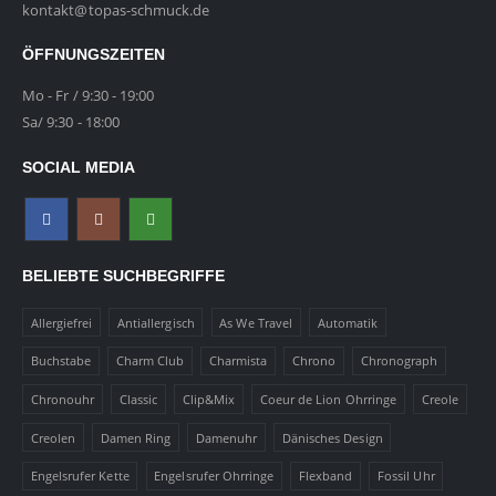
kontakt@topas-schmuck.de
ÖFFNUNGSZEITEN
Mo - Fr / 9:30 - 19:00
Sa/ 9:30 - 18:00
SOCIAL MEDIA
BELIEBTE SUCHBEGRIFFE
Allergiefrei
Antiallergisch
As We Travel
Automatik
Buchstabe
Charm Club
Charmista
Chrono
Chronograph
Chronouhr
Classic
Clip&Mix
Coeur de Lion Ohrringe
Creole
Creolen
Damen Ring
Damenuhr
Dänisches Design
Engelsrufer Kette
Engelsrufer Ohrringe
Flexband
Fossil Uhr