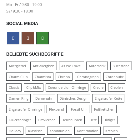
Mo - Fr / 9:30 - 19:00
Sa/ 9:30 - 18:00
SOCIAL MEDIA
BELIEBTE SUCHBEGRIFFE
Allergiefrei
Antiallergisch
As We Travel
Automatik
Buchstabe
Charm Club
Charmista
Chrono
Chronograph
Chronouhr
Classic
Clip&Mix
Coeur de Lion Ohrringe
Creole
Creolen
Damen Ring
Damenuhr
Dänisches Design
Engelsrufer Kette
Engelsrufer Ohrringe
Flexband
Fossil Uhr
Fußkettchen
Glücksbringer
Gravierbar
Herrenuhren
Herz
Hilfiger
Holiday
Klassisch
Kommunion
Konfirmation
Kreolen