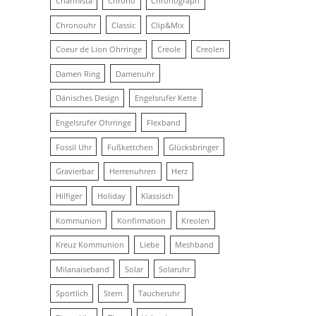
Charmista
Chrono
Chronograph
Chronouhr
Classic
Clip&Mix
Coeur de Lion Ohrringe
Creole
Creolen
Damen Ring
Damenuhr
Dänisches Design
Engelsrufer Kette
Engelsrufer Ohrringe
Flexband
Fossil Uhr
Fußkettchen
Glücksbringer
Gravierbar
Herrenuhren
Herz
Hilfiger
Holiday
Klassisch
Kommunion
Konfirmation
Kreolen
Kreuz Kommunion
Liebe
Meshband
Milanaiseband
Solar
Solaruhr
Sportlich
Stern
Taucheruhr