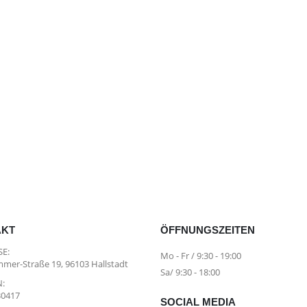
hland
AKT
ÖFFNUNGSZEITEN
E:
Mo - Fr / 9:30 - 19:00
mer-Straße 19, 96103 Hallstadt
Sa/ 9:30 - 18:00
:
30417
SOCIAL MEDIA