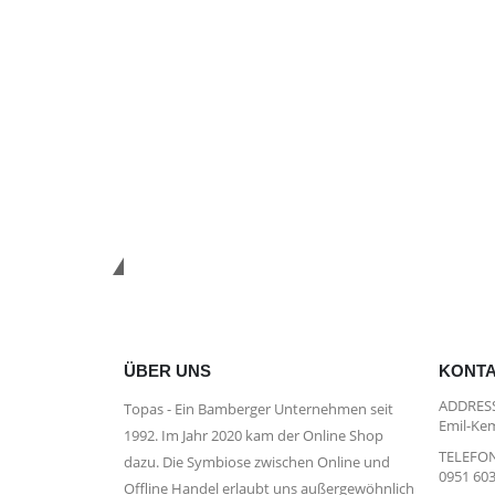
*Kostenloser Versand in Deutsc
ÜBER UNS
KONT
ADDRESS
Topas - Ein Bamberger Unternehmen seit
Emil-Kem
1992. Im Jahr 2020 kam der Online Shop
TELEFON
dazu. Die Symbiose zwischen Online und
0951 60
Offline Handel erlaubt uns außergewöhnlich