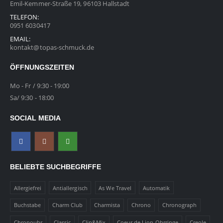
Emil-Kemmer-Straße 19, 96103 Hallstadt
TELEFON:
0951 6030417
EMAIL:
kontakt@topas-schmuck.de
ÖFFNUNGSZEITEN
Mo - Fr / 9:30 - 19:00
Sa/ 9:30 - 18:00
SOCIAL MEDIA
BELIEBTE SUCHBEGRIFFE
Allergiefrei
Antiallergisch
As We Travel
Automatik
Buchstabe
Charm Club
Charmista
Chrono
Chronograph
Chronouhr
Classic
Clip&Mix
Coeur de Lion Ohrringe
Creole