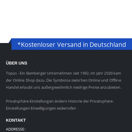
*Kostenloser Versand in Deutschland
ÜBER UNS
Topas - Ein Bamberger Unternehmen seit 1992. Im Jahr 2020 kam
der Online Shop dazu. Die Symbiose zwischen Online und Offline
Handel erlaubt uns außergewöhnlich niedrige Preise anzubieten.
Privatsphäre-Einstellungen ändern
Historie der Privatsphäre-
Einstellungen
Einwilligungen widerrufen
KONTAKT
ADDRESSE: