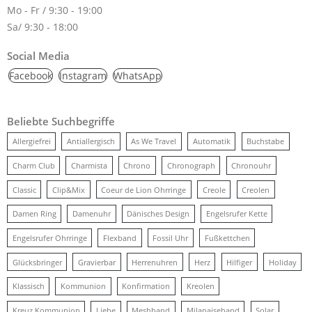
Mo - Fr / 9:30 - 19:00
Sa/ 9:30 - 18:00
Social Media
Facebook
Instagram
WhatsApp
Beliebte Suchbegriffe
Allergiefrei
Antiallergisch
As We Travel
Automatik
Buchstabe
Charm Club
Charmista
Chrono
Chronograph
Chronouhr
Classic
Clip&Mix
Coeur de Lion Ohrringe
Creole
Creolen
Damen Ring
Damenuhr
Dänisches Design
Engelsrufer Kette
Engelsrufer Ohrringe
Flexband
Fossil Uhr
Fußkettchen
Glücksbringer
Gravierbar
Herrenuhren
Herz
Hilfiger
Holiday
Klassisch
Kommunion
Konfirmation
Kreolen
Kreuz Kommunion
Liebe
Meshband
Milanaiseband
Solar