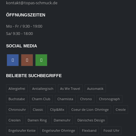
kontakt@topas-schmuck.de
ÖFFNUNGSZEITEN
Mo - Fr / 9:30 - 19:00
Sa/ 9:30 - 18:00
SOCIAL MEDIA
BELIEBTE SUCHBEGRIFFE
Allergiefrei
Antiallergisch
As We Travel
Automatik
Buchstabe
Charm Club
Charmista
Chrono
Chronograph
Chronouhr
Classic
Clip&Mix
Coeur de Lion Ohrringe
Creole
Creolen
Damen Ring
Damenuhr
Dänisches Design
Engelsrufer Kette
Engelsrufer Ohrringe
Flexband
Fossil Uhr