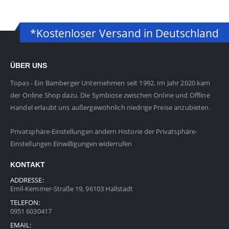
*Kostenloser Versand in Deutschland
ÜBER UNS
Topas - Ein Bamberger Unternehmen seit 1992. Im Jahr 2020 kam
der Online Shop dazu. Die Symbiose zwischen Online und Offline
Handel erlaubt uns außergewöhnlich niedrige Preise anzubieten.
Privatsphäre-Einstellungen ändern
Historie der Privatsphäre-
Einstellungen
Einwilligungen widerrufen
KONTAKT
ADDRESSE:
Emil-Kemmer-Straße 19, 96103 Hallstadt
TELEFON:
0951 6030417
EMAIL: