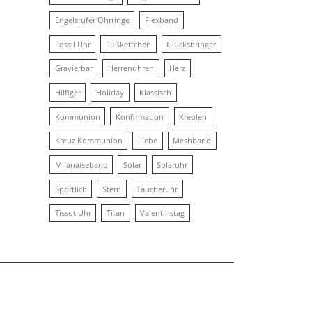
Engelsrufer Ohrringe
Flexband
Fossil Uhr
Fußkettchen
Glücksbringer
Gravierbar
Herrenuhren
Herz
Hilfiger
Holiday
Klassisch
Kommunion
Konfirmation
Kreolen
Kreuz Kommunion
Liebe
Meshband
Milanaiseband
Solar
Solaruhr
Sportlich
Stern
Taucheruhr
Tissot Uhr
Titan
Valentinstag