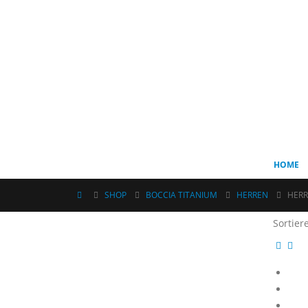
HOME
SHOP
BOCCIA TITANIUM
HERREN
HER
Sortier