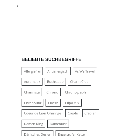
stenloser Versand in Deutschland
BELIEBTE SUCHBEGRIFFE
Allergiefrei
Antiallergisch
As We Travel
Automatik
Buchstabe
Charm Club
Charmista
Chrono
Chronograph
Chronouhr
Classic
Clip&Mix
Coeur de Lion Ohrringe
Creole
Creolen
Damen Ring
Damenuhr
Dänisches Design
Engelsrufer Kette