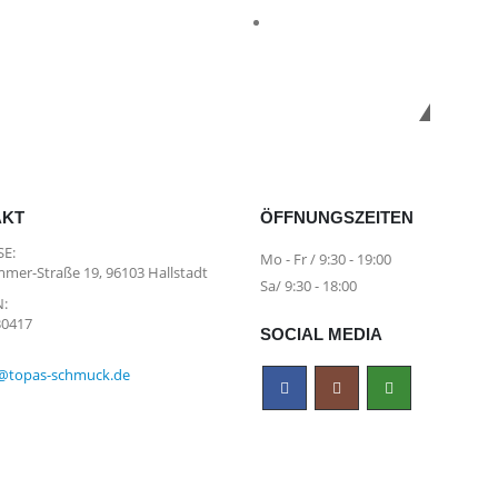
*Ko
AKT
ÖFFNUNGSZEITEN
E:
Mo - Fr / 9:30 - 19:00
mer-Straße 19, 96103 Hallstadt
Sa/ 9:30 - 18:00
:
30417
SOCIAL MEDIA
@topas-schmuck.de