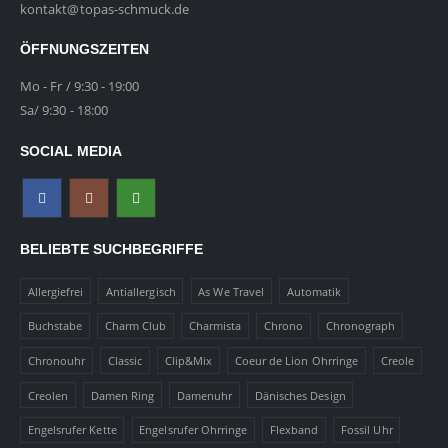
kontakt@topas-schmuck.de
ÖFFNUNGSZEITEN
Mo - Fr / 9:30 - 19:00
Sa/ 9:30 - 18:00
SOCIAL MEDIA
BELIEBTE SUCHBEGRIFFE
Allergiefrei
Antiallergisch
As We Travel
Automatik
Buchstabe
Charm Club
Charmista
Chrono
Chronograph
Chronouhr
Classic
Clip&Mix
Coeur de Lion Ohrringe
Creole
Creolen
Damen Ring
Damenuhr
Dänisches Design
Engelsrufer Kette
Engelsrufer Ohrringe
Flexband
Fossil Uhr