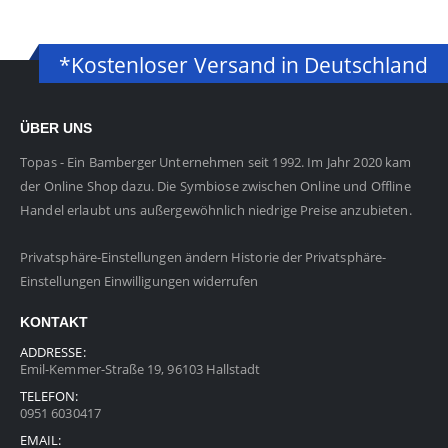
*Kostenloser Versand in Deutschland
ÜBER UNS
Topas - Ein Bamberger Unternehmen seit 1992. Im Jahr 2020 kam
der Online Shop dazu. Die Symbiose zwischen Online und Offline
Handel erlaubt uns außergewöhnlich niedrige Preise anzubieten.
Privatsphäre-Einstellungen ändern
Historie der Privatsphäre-
Einstellungen
Einwilligungen widerrufen
KONTAKT
ADDRESSE:
Emil-Kemmer-Straße 19, 96103 Hallstadt
TELEFON:
0951 6030417
EMAIL: