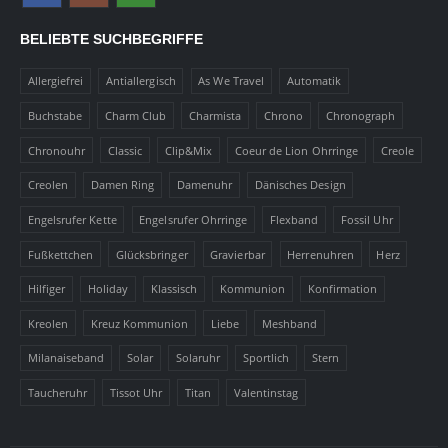
BELIEBTE SUCHBEGRIFFE
Allergiefrei
Antiallergisch
As We Travel
Automatik
Buchstabe
Charm Club
Charmista
Chrono
Chronograph
Chronouhr
Classic
Clip&Mix
Coeur de Lion Ohrringe
Creole
Creolen
Damen Ring
Damenuhr
Dänisches Design
Engelsrufer Kette
Engelsrufer Ohrringe
Flexband
Fossil Uhr
Fußkettchen
Glücksbringer
Gravierbar
Herrenuhren
Herz
Hilfiger
Holiday
Klassisch
Kommunion
Konfirmation
Kreolen
Kreuz Kommunion
Liebe
Meshband
Milanaiseband
Solar
Solaruhr
Sportlich
Stern
Taucheruhr
Tissot Uhr
Titan
Valentinstag