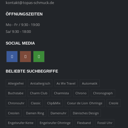
kontakt@topas-schmuck.de
ÖFFNUNGSZEITEN
Mo - Fr / 9:30 - 19:00
Sa/ 9:30 - 18:00
SOCIAL MEDIA
BELIEBTE SUCHBEGRIFFE
Allergiefrei
Antiallergisch
As We Travel
Automatik
Buchstabe
Charm Club
Charmista
Chrono
Chronograph
Chronouhr
Classic
Clip&Mix
Coeur de Lion Ohrringe
Creole
Creolen
Damen Ring
Damenuhr
Dänisches Design
Engelsrufer Kette
Engelsrufer Ohrringe
Flexband
Fossil Uhr