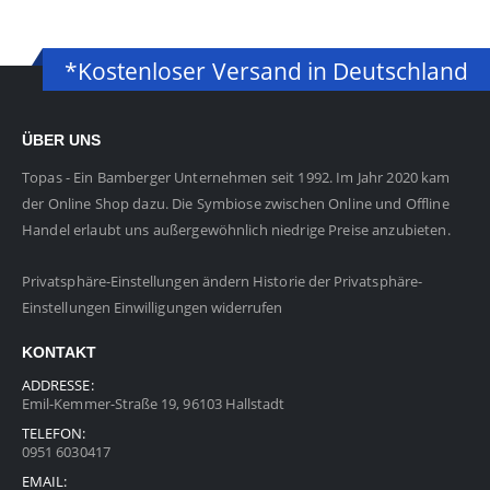
*Kostenloser Versand in Deutschland
ÜBER UNS
Topas - Ein Bamberger Unternehmen seit 1992. Im Jahr 2020 kam
der Online Shop dazu. Die Symbiose zwischen Online und Offline
Handel erlaubt uns außergewöhnlich niedrige Preise anzubieten.
Privatsphäre-Einstellungen ändern
Historie der Privatsphäre-
Einstellungen
Einwilligungen widerrufen
KONTAKT
ADDRESSE:
Emil-Kemmer-Straße 19, 96103 Hallstadt
TELEFON:
0951 6030417
EMAIL: