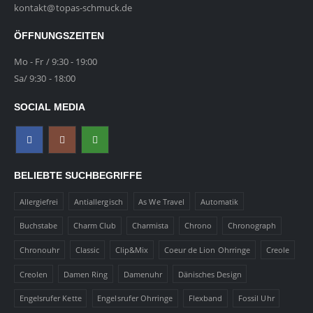
kontakt@topas-schmuck.de
ÖFFNUNGSZEITEN
Mo - Fr / 9:30 - 19:00
Sa/ 9:30 - 18:00
SOCIAL MEDIA
BELIEBTE SUCHBEGRIFFE
Allergiefrei
Antiallergisch
As We Travel
Automatik
Buchstabe
Charm Club
Charmista
Chrono
Chronograph
Chronouhr
Classic
Clip&Mix
Coeur de Lion Ohrringe
Creole
Creolen
Damen Ring
Damenuhr
Dänisches Design
Engelsrufer Kette
Engelsrufer Ohrringe
Flexband
Fossil Uhr