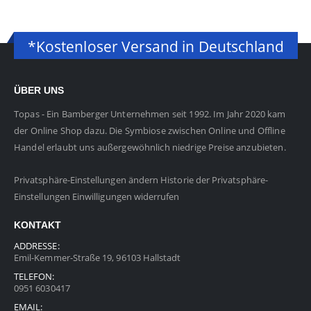
*Kostenloser Versand in Deutschland
ÜBER UNS
Topas - Ein Bamberger Unternehmen seit 1992. Im Jahr 2020 kam
der Online Shop dazu. Die Symbiose zwischen Online und Offline
Handel erlaubt uns außergewöhnlich niedrige Preise anzubieten.
Privatsphäre-Einstellungen ändern
Historie der Privatsphäre-
Einstellungen
Einwilligungen widerrufen
KONTAKT
ADDRESSE:
Emil-Kemmer-Straße 19, 96103 Hallstadt
TELEFON:
0951 6030417
EMAIL: