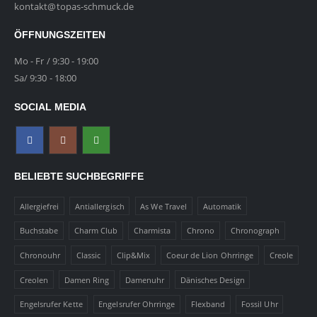
kontakt@topas-schmuck.de
ÖFFNUNGSZEITEN
Mo - Fr / 9:30 - 19:00
Sa/ 9:30 - 18:00
SOCIAL MEDIA
BELIEBTE SUCHBEGRIFFE
Allergiefrei
Antiallergisch
As We Travel
Automatik
Buchstabe
Charm Club
Charmista
Chrono
Chronograph
Chronouhr
Classic
Clip&Mix
Coeur de Lion Ohrringe
Creole
Creolen
Damen Ring
Damenuhr
Dänisches Design
Engelsrufer Kette
Engelsrufer Ohrringe
Flexband
Fossil Uhr