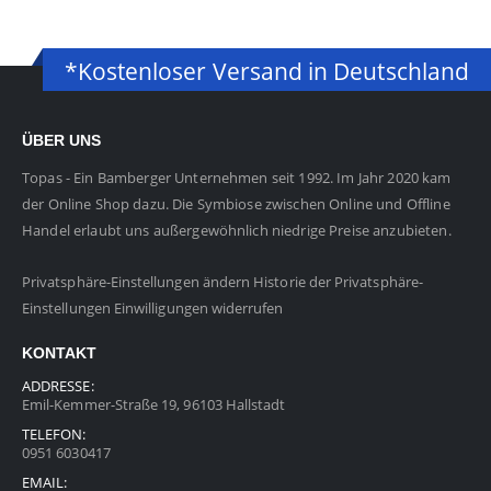
*Kostenloser Versand in Deutschland
ÜBER UNS
Topas - Ein Bamberger Unternehmen seit 1992. Im Jahr 2020 kam
der Online Shop dazu. Die Symbiose zwischen Online und Offline
Handel erlaubt uns außergewöhnlich niedrige Preise anzubieten.
Privatsphäre-Einstellungen ändern
Historie der Privatsphäre-
Einstellungen
Einwilligungen widerrufen
KONTAKT
ADDRESSE:
Emil-Kemmer-Straße 19, 96103 Hallstadt
TELEFON:
0951 6030417
EMAIL: