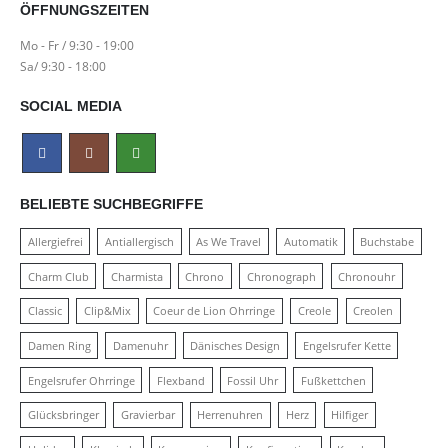
ÖFFNUNGSZEITEN
Mo - Fr / 9:30 - 19:00
Sa/ 9:30 - 18:00
SOCIAL MEDIA
BELIEBTE SUCHBEGRIFFE
Allergiefrei
Antiallergisch
As We Travel
Automatik
Buchstabe
Charm Club
Charmista
Chrono
Chronograph
Chronouhr
Classic
Clip&Mix
Coeur de Lion Ohrringe
Creole
Creolen
Damen Ring
Damenuhr
Dänisches Design
Engelsrufer Kette
Engelsrufer Ohrringe
Flexband
Fossil Uhr
Fußkettchen
Glücksbringer
Gravierbar
Herrenuhren
Herz
Hilfiger