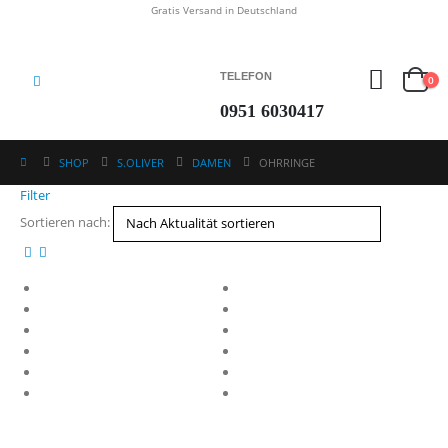
Gratis Versand in Deutschland
TELEFON
0
0951 6030417
SHOP
S.OLIVER
DAMEN
OHRRINGE
Filter
Sortieren nach: