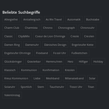
Beliebte Suchbegriffe
Allergiefrei
Antiallergisch
As We Travel
Automatik
Buchstabe
Charm Club
Charmista
Chrono
Chronograph
Chronouhr
Classic
Clip&Mix
Coeur de Lion Ohrringe
Creole
Creolen
Damen Ring
Damenuhr
Dänisches Design
Engelsrufer Kette
Engelsrufer Ohrringe
Flexband
Fossil Uhr
Fußkettchen
Glücksbringer
Gravierbar
Herrenuhren
Herz
Hilfiger
Holiday
Klassisch
Kommunion
Konfirmation
Kreolen
Kreuz Kommunion
Liebe
Meshband
Milanaiseband
Solar
Solaruhr
Sportlich
Stern
Taucheruhr
Tissot Uhr
Titan
Valentinstag