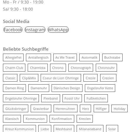
Mo - Fr / 9:30 - 19:00
Sa/ 9:30 - 18:00
Social Media
Facebook
Instagram
WhatsApp
Beliebte Suchbegriffe
Allergiefrei
Antiallergisch
As We Travel
Automatik
Buchstabe
Charm Club
Charmista
Chrono
Chronograph
Chronouhr
Classic
Clip&Mix
Coeur de Lion Ohrringe
Creole
Creolen
Damen Ring
Damenuhr
Dänisches Design
Engelsrufer Kette
Engelsrufer Ohrringe
Flexband
Fossil Uhr
Fußkettchen
Glücksbringer
Gravierbar
Herrenuhren
Herz
Hilfiger
Holiday
Klassisch
Kommunion
Konfirmation
Kreolen
Kreuz Kommunion
Liebe
Meshband
Milanaiseband
Solar