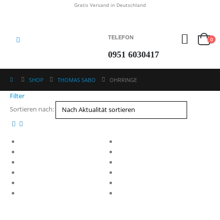
Gratis Versand in Deutschland
TELEFON
0
0951 6030417
SHOP
THOMAS SABO
OHRRINGE
Filter
Sortieren nach: