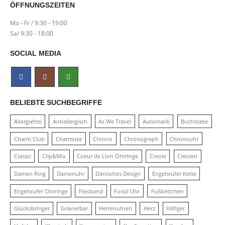
ÖFFNUNGSZEITEN
Mo - Fr / 9:30 - 19:00
Sa/ 9:30 - 18:00
SOCIAL MEDIA
BELIEBTE SUCHBEGRIFFE
Allergiefrei
Antiallergisch
As We Travel
Automatik
Buchstabe
Charm Club
Charmista
Chrono
Chronograph
Chronouhr
Classic
Clip&Mix
Coeur de Lion Ohrringe
Creole
Creolen
Damen Ring
Damenuhr
Dänisches Design
Engelsrufer Kette
Engelsrufer Ohrringe
Flexband
Fossil Uhr
Fußkettchen
Glücksbringer
Gravierbar
Herrenuhren
Herz
Hilfiger