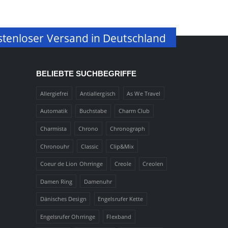
tenloser Versand in Deutschland
BELIEBTE SUCHBEGRIFFE
Allergiefrei
Antiallergisch
As We Travel
Automatik
Buchstabe
Charm Club
Charmista
Chrono
Chronograph
Chronouhr
Classic
Clip&Mix
Coeur de Lion Ohrringe
Creole
Creolen
Damen Ring
Damenuhr
Dänisches Design
Engelsrufer Kette
Engelsrufer Ohrringe
Flexband