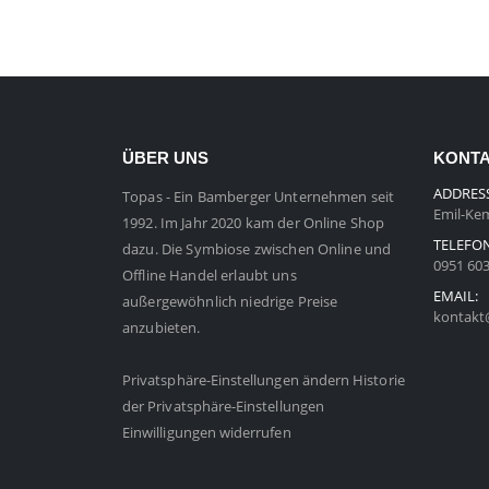
ÜBER UNS
KONT
ADDRES
Topas - Ein Bamberger Unternehmen seit
Emil-Kem
1992. Im Jahr 2020 kam der Online Shop
TELEFO
dazu. Die Symbiose zwischen Online und
0951 60
Offline Handel erlaubt uns
EMAIL:
außergewöhnlich niedrige Preise
kontakt
anzubieten.
Privatsphäre-Einstellungen ändern
Historie
der Privatsphäre-Einstellungen
Einwilligungen widerrufen