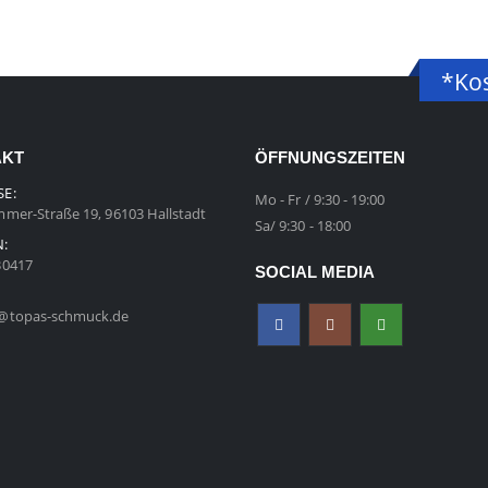
*Kos
AKT
ÖFFNUNGSZEITEN
SE:
Mo - Fr / 9:30 - 19:00
mer-Straße 19, 96103 Hallstadt
Sa/ 9:30 - 18:00
N:
30417
SOCIAL MEDIA
@topas-schmuck.de