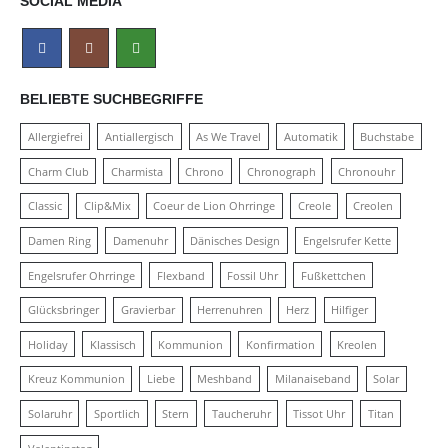
SOCIAL MEDIA
BELIEBTE SUCHBEGRIFFE
Allergiefrei
Antiallergisch
As We Travel
Automatik
Buchstabe
Charm Club
Charmista
Chrono
Chronograph
Chronouhr
Classic
Clip&Mix
Coeur de Lion Ohrringe
Creole
Creolen
Damen Ring
Damenuhr
Dänisches Design
Engelsrufer Kette
Engelsrufer Ohrringe
Flexband
Fossil Uhr
Fußkettchen
Glücksbringer
Gravierbar
Herrenuhren
Herz
Hilfiger
Holiday
Klassisch
Kommunion
Konfirmation
Kreolen
Kreuz Kommunion
Liebe
Meshband
Milanaiseband
Solar
Solaruhr
Sportlich
Stern
Taucheruhr
Tissot Uhr
Titan