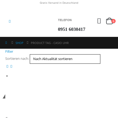
Gratis Versand in Deutschland
TELEFON
0
0951 6030417
SHOP
PRODUCT TAG -
CASIO UHR
Filter
Sortieren nach:
*Kostenloser Versand in Deutschland