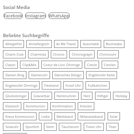
Social Media
Facebook
Instagram
WhatsApp
Beliebte Suchbegriffe
Allergiefrei
Antiallergisch
As We Travel
Automatik
Buchstabe
Charm Club
Charmista
Chrono
Chronograph
Chronouhr
Classic
Clip&Mix
Coeur de Lion Ohrringe
Creole
Creolen
Damen Ring
Damenuhr
Dänisches Design
Engelsrufer Kette
Engelsrufer Ohrringe
Flexband
Fossil Uhr
Fußkettchen
Glücksbringer
Gravierbar
Herrenuhren
Herz
Hilfiger
Holiday
Klassisch
Kommunion
Konfirmation
Kreolen
Kreuz Kommunion
Liebe
Meshband
Milanaiseband
Solar
Solaruhr
Sportlich
Stern
Taucheruhr
Tissot Uhr
Titan