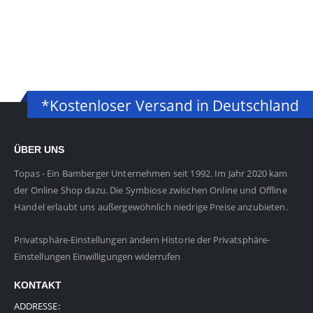
*Kostenloser Versand in Deutschland
ÜBER UNS
Topas - Ein Bamberger Unternehmen seit 1992. Im Jahr 2020 kam
der Online Shop dazu. Die Symbiose zwischen Online und Offline
Handel erlaubt uns außergewöhnlich niedrige Preise anzubieten.
Privatsphäre-Einstellungen ändern
Historie der Privatsphäre-
Einstellungen
Einwilligungen widerrufen
KONTAKT
ADDRESSE: