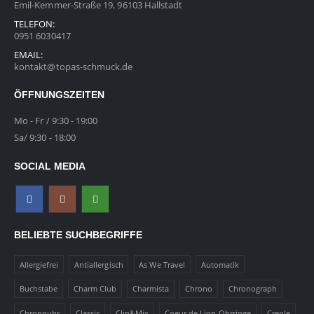
Emil-Kemmer-Straße 19, 96103 Hallstadt
TELEFON:
0951 6030417
EMAIL:
kontakt@topas-schmuck.de
ÖFFNUNGSZEITEN
Mo - Fr / 9:30 - 19:00
Sa/ 9:30 - 18:00
SOCIAL MEDIA
BELIEBTE SUCHBEGRIFFE
Allergiefrei
Antiallergisch
As We Travel
Automatik
Buchstabe
Charm Club
Charmista
Chrono
Chronograph
Chronouhr
Classic
Clip&Mix
Coeur de Lion Ohrringe
Creole