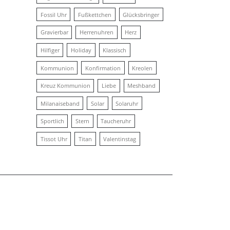
Fossil Uhr
Fußkettchen
Glücksbringer
Gravierbar
Herrenuhren
Herz
Hilfiger
Holiday
Klassisch
Kommunion
Konfirmation
Kreolen
Kreuz Kommunion
Liebe
Meshband
Milanaiseband
Solar
Solaruhr
Sportlich
Stern
Taucheruhr
Tissot Uhr
Titan
Valentinstag