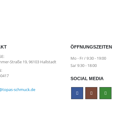
hland
AKT
ÖFFNUNGSZEITEN
E:
Mo - Fr / 9:30 - 19:00
mer-Straße 19, 96103 Hallstadt
Sa/ 9:30 - 18:00
:
30417
SOCIAL MEDIA
@topas-schmuck.de