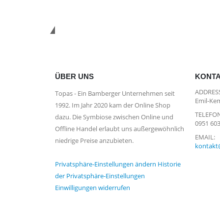
*Kostenloser Versand in Deutsc
ÜBER UNS
KONT
ADDRESS
Topas - Ein Bamberger Unternehmen seit
Emil-Kem
1992. Im Jahr 2020 kam der Online Shop
TELEFON
dazu. Die Symbiose zwischen Online und
0951 60
Offline Handel erlaubt uns außergewöhnlich
EMAIL:
niedrige Preise anzubieten.
kontakt
Privatsphäre-Einstellungen ändern
Historie
der Privatsphäre-Einstellungen
Einwilligungen widerrufen