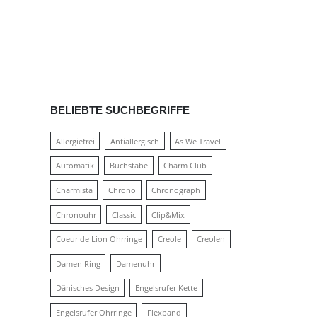
BELIEBTE SUCHBEGRIFFE
Allergiefrei
Antiallergisch
As We Travel
Automatik
Buchstabe
Charm Club
Charmista
Chrono
Chronograph
Chronouhr
Classic
Clip&Mix
Coeur de Lion Ohrringe
Creole
Creolen
Damen Ring
Damenuhr
Dänisches Design
Engelsrufer Kette
Engelsrufer Ohrringe
Flexband