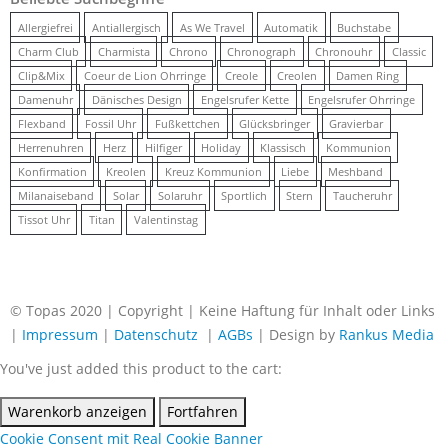
Allergiefrei
Antiallergisch
As We Travel
Automatik
Buchstabe
Charm Club
Charmista
Chrono
Chronograph
Chronouhr
Classic
Clip&Mix
Coeur de Lion Ohrringe
Creole
Creolen
Damen Ring
Damenuhr
Dänisches Design
Engelsrufer Kette
Engelsrufer Ohrringe
Flexband
Fossil Uhr
Fußkettchen
Glücksbringer
Gravierbar
Herrenuhren
Herz
Hilfiger
Holiday
Klassisch
Kommunion
Konfirmation
Kreolen
Kreuz Kommunion
Liebe
Meshband
Milanaiseband
Solar
Solaruhr
Sportlich
Stern
Taucheruhr
Tissot Uhr
Titan
Valentinstag
© Topas 2020 | Copyright | Keine Haftung für Inhalt oder Links
|
Impressum
|
Datenschutz
|
AGBs
| Design by
Rankus Media
You've just added this product to the cart:
Warenkorb anzeigen
Fortfahren
Cookie Consent mit Real Cookie Banner