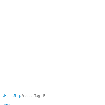
Home
Shop
Product Tag -
E
Filter