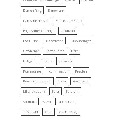
Coeur de Lion Ohrringe
Creole
Creolen
Damen Ring
Damenuhr
Dänisches Design
Engelsrufer Kette
Engelsrufer Ohrringe
Flexband
Fossil Uhr
Fußkettchen
Glücksbringer
Gravierbar
Herrenuhren
Herz
Hilfiger
Holiday
Klassisch
Kommunion
Konfirmation
Kreolen
Kreuz Kommunion
Liebe
Meshband
Milanaiseband
Solar
Solaruhr
Sportlich
Stern
Taucheruhr
Tissot Uhr
Titan
Valentinstag