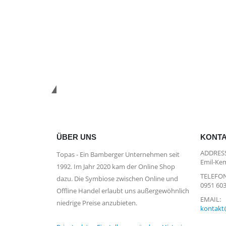
*Kostenloser Versand in Deutsc
ÜBER UNS
KONT
ADDRESS
Topas - Ein Bamberger Unternehmen seit
Emil-Kem
1992. Im Jahr 2020 kam der Online Shop
TELEFON
dazu. Die Symbiose zwischen Online und
0951 60
Offline Handel erlaubt uns außergewöhnlich
EMAIL:
niedrige Preise anzubieten.
kontakt