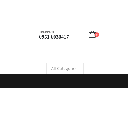
TELEFON
0
0951 6030417