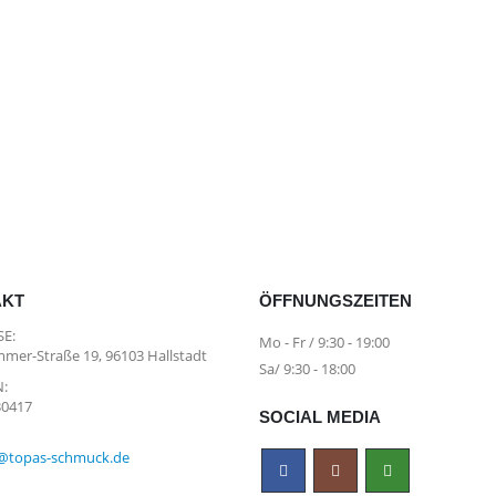
hland
AKT
ÖFFNUNGSZEITEN
E:
Mo - Fr / 9:30 - 19:00
mer-Straße 19, 96103 Hallstadt
Sa/ 9:30 - 18:00
:
30417
SOCIAL MEDIA
@topas-schmuck.de