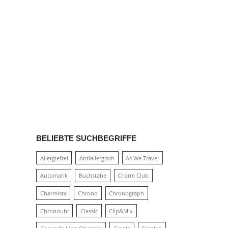
BELIEBTE SUCHBEGRIFFE
Allergiefrei
Antiallergisch
As We Travel
Automatik
Buchstabe
Charm Club
Charmista
Chrono
Chronograph
Chronouhr
Classic
Clip&Mix