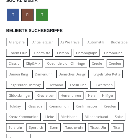
SOCIAL MEDIA
BELIEBTE SUCHBEGRIFFE
Allergiefrei
Antiallergisch
As We Travel
Automatik
Buchstabe
Charm Club
Charmista
Chrono
Chronograph
Chronouhr
Classic
Clip&Mix
Coeur de Lion Ohrringe
Creole
Creolen
Damen Ring
Damenuhr
Dänisches Design
Engelsrufer Kette
Engelsrufer Ohrringe
Flexband
Fossil Uhr
Fußkettchen
Glücksbringer
Gravierbar
Herrenuhren
Herz
Hilfiger
Holiday
Klassisch
Kommunion
Konfirmation
Kreolen
Kreuz Kommunion
Liebe
Meshband
Milanaiseband
Solar
Solaruhr
Sportlich
Stern
Taucheruhr
Tissot Uhr
Titan