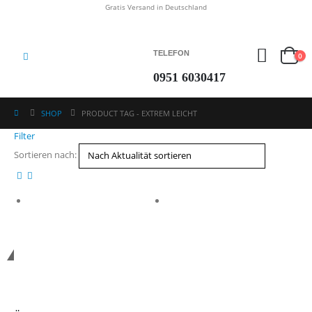
Gratis Versand in Deutschland
TELEFON
0
0951 6030417
SHOP
PRODUCT TAG -
EXTREM LEICHT
Filter
Sortieren nach:
*Kostenloser Versand in Deutschland