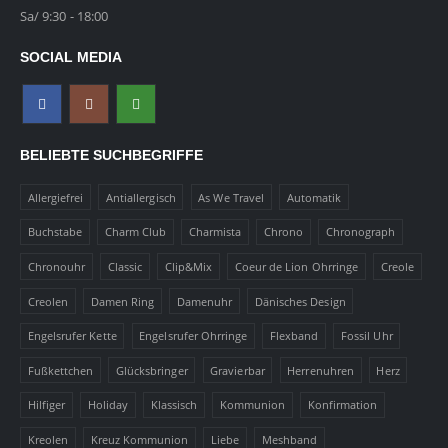
Sa/ 9:30 - 18:00
SOCIAL MEDIA
BELIEBTE SUCHBEGRIFFE
Allergiefrei
Antiallergisch
As We Travel
Automatik
Buchstabe
Charm Club
Charmista
Chrono
Chronograph
Chronouhr
Classic
Clip&Mix
Coeur de Lion Ohrringe
Creole
Creolen
Damen Ring
Damenuhr
Dänisches Design
Engelsrufer Kette
Engelsrufer Ohrringe
Flexband
Fossil Uhr
Fußkettchen
Glücksbringer
Gravierbar
Herrenuhren
Herz
Hilfiger
Holiday
Klassisch
Kommunion
Konfirmation
Kreolen
Kreuz Kommunion
Liebe
Meshband