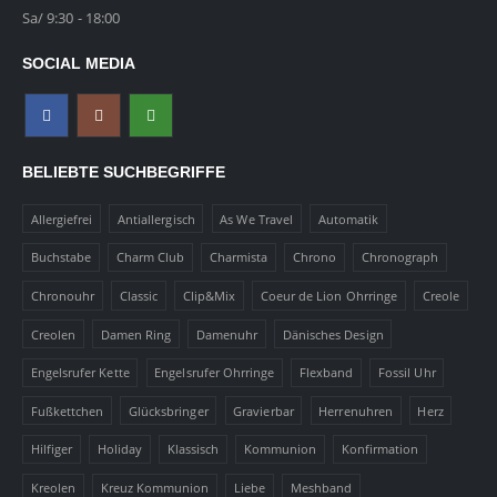
Sa/ 9:30 - 18:00
SOCIAL MEDIA
BELIEBTE SUCHBEGRIFFE
Allergiefrei
Antiallergisch
As We Travel
Automatik
Buchstabe
Charm Club
Charmista
Chrono
Chronograph
Chronouhr
Classic
Clip&Mix
Coeur de Lion Ohrringe
Creole
Creolen
Damen Ring
Damenuhr
Dänisches Design
Engelsrufer Kette
Engelsrufer Ohrringe
Flexband
Fossil Uhr
Fußkettchen
Glücksbringer
Gravierbar
Herrenuhren
Herz
Hilfiger
Holiday
Klassisch
Kommunion
Konfirmation
Kreolen
Kreuz Kommunion
Liebe
Meshband