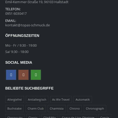
Emil-Kemmer-Straße 19, 96103 Hallstadt
TELEFON:
0951 6030417
EMAIL:
kontakt@topas-schmuck.de
ÖFFNUNGSZEITEN
Mo - Fr / 9:30 - 19:00
Sa/ 9:30 - 18:00
SOCIAL MEDIA
BELIEBTE SUCHBEGRIFFE
Allergiefrei
Antiallergisch
As We Travel
Automatik
Buchstabe
Charm Club
Charmista
Chrono
Chronograph
Chronouhr
Classic
Clip&Mix
Coeur de Lion Ohrringe
Creole