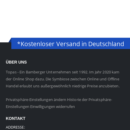
*Kostenloser Versand in Deutschland
ÜBER UNS
Topas - Ein Bamberger Unternehmen seit 1992. Im Jahr 2020 kam
der Online Shop dazu. Die Symbiose zwischen Online und Offline
Handel erlaubt uns außergewöhnlich niedrige Preise anzubieten.
Privatsphäre-Einstellungen ändern
Historie der Privatsphäre-
Einstellungen
Einwilligungen widerrufen
KONTAKT
ADDRESSE: