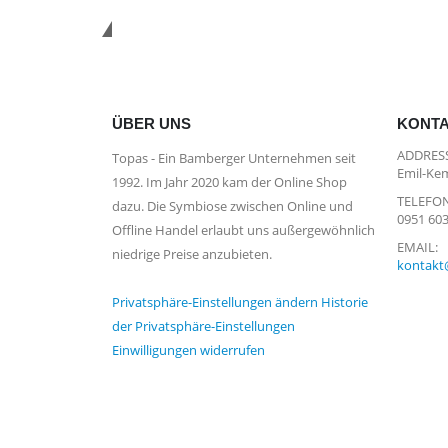
*Kostenloser Versand in Deutsc
ÜBER UNS
KONT
ADDRESS
Topas - Ein Bamberger Unternehmen seit
Emil-Kem
1992. Im Jahr 2020 kam der Online Shop
TELEFON
dazu. Die Symbiose zwischen Online und
0951 60
Offline Handel erlaubt uns außergewöhnlich
EMAIL:
niedrige Preise anzubieten.
kontakt
Privatsphäre-Einstellungen ändern
Historie
der Privatsphäre-Einstellungen
Einwilligungen widerrufen