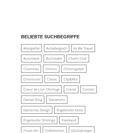
BELIEBTE SUCHBEGRIFFE
Allergiefrei
Antiallergisch
As We Travel
Automatik
Buchstabe
Charm Club
Charmista
Chrono
Chronograph
Chronouhr
Classic
Clip&Mix
Coeur de Lion Ohrringe
Creole
Creolen
Damen Ring
Damenuhr
Dänisches Design
Engelsrufer Kette
Engelsrufer Ohrringe
Flexband
Fossil Uhr
Fußkettchen
Glücksbringer