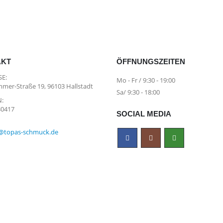
hland
AKT
ÖFFNUNGSZEITEN
E:
Mo - Fr / 9:30 - 19:00
mer-Straße 19, 96103 Hallstadt
Sa/ 9:30 - 18:00
:
30417
SOCIAL MEDIA
@topas-schmuck.de