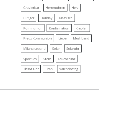
Gravierbar
Herrenuhren
Herz
Hilfiger
Holiday
Klassisch
Kommunion
Konfirmation
Kreolen
Kreuz Kommunion
Liebe
Meshband
Milanaiseband
Solar
Solaruhr
Sportlich
Stern
Taucheruhr
Tissot Uhr
Titan
Valentinstag