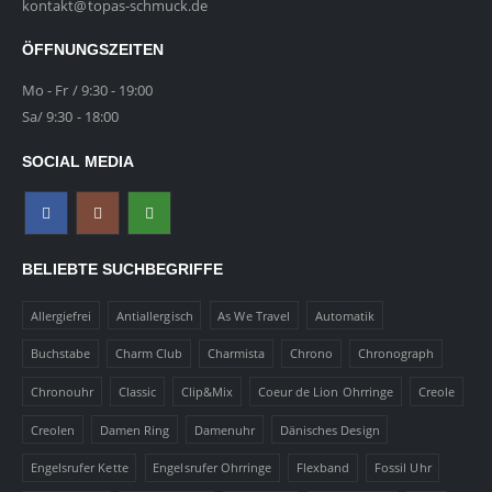
kontakt@topas-schmuck.de
ÖFFNUNGSZEITEN
Mo - Fr / 9:30 - 19:00
Sa/ 9:30 - 18:00
SOCIAL MEDIA
BELIEBTE SUCHBEGRIFFE
Allergiefrei
Antiallergisch
As We Travel
Automatik
Buchstabe
Charm Club
Charmista
Chrono
Chronograph
Chronouhr
Classic
Clip&Mix
Coeur de Lion Ohrringe
Creole
Creolen
Damen Ring
Damenuhr
Dänisches Design
Engelsrufer Kette
Engelsrufer Ohrringe
Flexband
Fossil Uhr