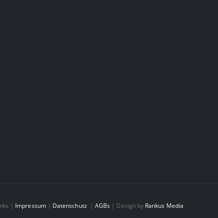
inks |
Impressum
|
Datenschutz
|
AGBs
| Design by
Rankus Media