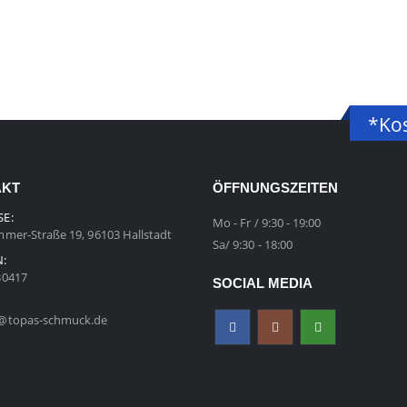
*Kos
AKT
ÖFFNUNGSZEITEN
SE:
Mo - Fr / 9:30 - 19:00
mer-Straße 19, 96103 Hallstadt
Sa/ 9:30 - 18:00
N:
30417
SOCIAL MEDIA
@topas-schmuck.de