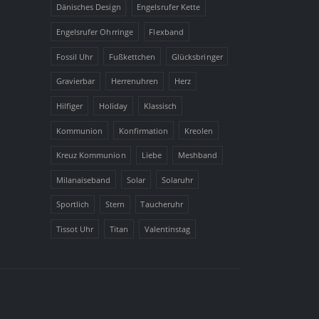
Dänisches Design
Engelsrufer Kette
Engelsrufer Ohrringe
Flexband
Fossil Uhr
Fußkettchen
Glücksbringer
Gravierbar
Herrenuhren
Herz
Hilfiger
Holiday
Klassisch
Kommunion
Konfirmation
Kreolen
Kreuz Kommunion
Liebe
Meshband
Milanaiseband
Solar
Solaruhr
Sportlich
Stern
Taucheruhr
Tissot Uhr
Titan
Valentinstag