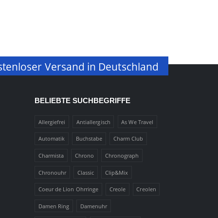
tenloser Versand in Deutschland
BELIEBTE SUCHBEGRIFFE
Allergiefrei
Antiallergisch
As We Travel
Automatik
Buchstabe
Charm Club
Charmista
Chrono
Chronograph
Chronouhr
Classic
Clip&Mix
Coeur de Lion Ohrringe
Creole
Creolen
Damen Ring
Damenuhr