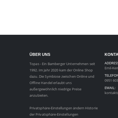
ÜBER UNS
KONT
ADDRES
Topas - Ein Bamberger Unternehmen seit
Emil-Kem
1992. Im Jahr 2020 kam der Online Shop
TELEFO
dazu. Die Symbiose zwischen Online und
0951 60
Offline Handel erlaubt uns
EMAIL:
außergewöhnlich niedrige Preise
kontakt
anzubieten.
Privatsphäre-Einstellungen ändern
Historie
der Privatsphäre-Einstellungen