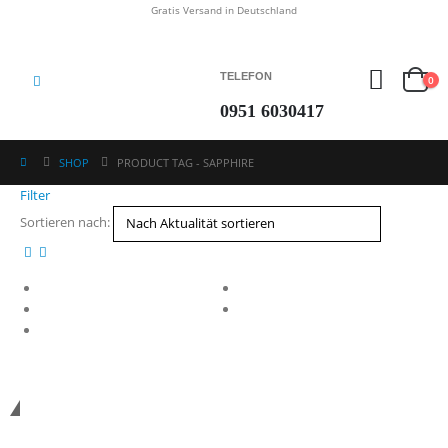
Gratis Versand in Deutschland
TELEFON
0
0951 6030417
SHOP
PRODUCT TAG -
SAPPHIRE
Filter
Sortieren nach:
*Kostenloser Versand in Deutschland