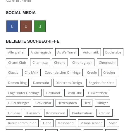
Sa/ 9:30 - 18:00
SOCIAL MEDIA
BELIEBTE SUCHBEGRIFFE
Allergiefrei
Antiallergisch
As We Travel
Automatik
Buchstabe
Charm Club
Charmista
Chrono
Chronograph
Chronouhr
Classic
Clip&Mix
Coeur de Lion Ohrringe
Creole
Creolen
Damen Ring
Damenuhr
Dänisches Design
Engelsrufer Kette
Engelsrufer Ohrringe
Flexband
Fossil Uhr
Fußkettchen
Glücksbringer
Gravierbar
Herrenuhren
Herz
Hilfiger
Holiday
Klassisch
Kommunion
Konfirmation
Kreolen
Kreuz Kommunion
Liebe
Meshband
Milanaiseband
Solar