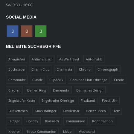
Sa/ 9:30 - 18:00
SOCIAL MEDIA
BELIEBTE SUCHBEGRIFFE
Allergiefrei
Antiallergisch
As We Travel
Automatik
Buchstabe
Charm Club
Charmista
Chrono
Chronograph
Chronouhr
Classic
Clip&Mix
Coeur de Lion Ohrringe
Creole
Creolen
Damen Ring
Damenuhr
Dänisches Design
Engelsrufer Kette
Engelsrufer Ohrringe
Flexband
Fossil Uhr
Fußkettchen
Glücksbringer
Gravierbar
Herrenuhren
Herz
Hilfiger
Holiday
Klassisch
Kommunion
Konfirmation
Kreolen
Kreuz Kommunion
Liebe
Meshband