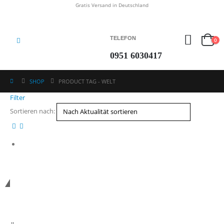
Gratis Versand in Deutschland
TELEFON
0
0951 6030417
SHOP
PRODUCT TAG -
WELT
Filter
Sortieren nach:
*Kostenloser Versand in Deutschland