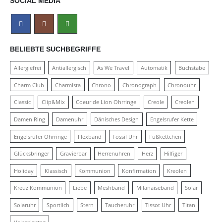
SOCIAL MEDIA
BELIEBTE SUCHBEGRIFFE
Allergiefrei
Antiallergisch
As We Travel
Automatik
Buchstabe
Charm Club
Charmista
Chrono
Chronograph
Chronouhr
Classic
Clip&Mix
Coeur de Lion Ohrringe
Creole
Creolen
Damen Ring
Damenuhr
Dänisches Design
Engelsrufer Kette
Engelsrufer Ohrringe
Flexband
Fossil Uhr
Fußkettchen
Glücksbringer
Gravierbar
Herrenuhren
Herz
Hilfiger
Holiday
Klassisch
Kommunion
Konfirmation
Kreolen
Kreuz Kommunion
Liebe
Meshband
Milanaiseband
Solar
Solaruhr
Sportlich
Stern
Taucheruhr
Tissot Uhr
Titan