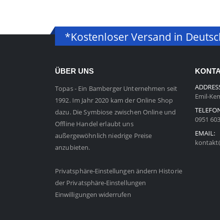
*Kostenloser Versand in Deuts
ÜBER UNS
KONT
ADDRES
Topas - Ein Bamberger Unternehmen seit
Emil-Kem
1992. Im Jahr 2020 kam der Online Shop
TELEFO
dazu. Die Symbiose zwischen Online und
0951 60
Offline Handel erlaubt uns
EMAIL:
außergewöhnlich niedrige Preise
kontakt
anzubieten.
Privatsphäre-Einstellungen ändern
Historie
der Privatsphäre-Einstellungen
Einwilligungen widerrufen