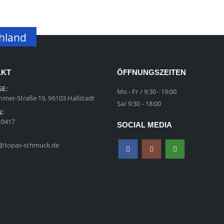
chland
AKT
ÖFFNUNGSZEITEN
SE:
Mo - Fr / 9:30 - 19:00
mer-Straße 19, 96103 Hallstadt
Sa/ 9:30 - 18:00
N:
30417
SOCIAL MEDIA
@topas-schmuck.de