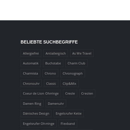
BELIEBTE SUCHBEGRIFFE
Allergiefrei
Antiallergisch
As We Travel
Automatik
Buchstabe
Charm Club
Charmista
Chrono
Chronograph
Chronouhr
Classic
Clip&Mix
Coeur de Lion Ohrringe
Creole
Creolen
Damen Ring
Damenuhr
Dänisches Design
Engelsrufer Kette
Engelsrufer Ohrringe
Flexband