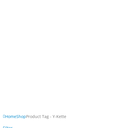
Home
Shop
Product Tag -
Y-Kette
Filter