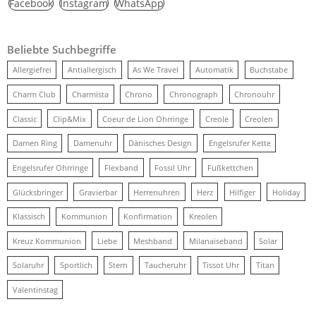
Facebook
Instagram
WhatsApp
Beliebte Suchbegriffe
Allergiefrei
Antiallergisch
As We Travel
Automatik
Buchstabe
Charm Club
Charmista
Chrono
Chronograph
Chronouhr
Classic
Clip&Mix
Coeur de Lion Ohrringe
Creole
Creolen
Damen Ring
Damenuhr
Dänisches Design
Engelsrufer Kette
Engelsrufer Ohrringe
Flexband
Fossil Uhr
Fußkettchen
Glücksbringer
Gravierbar
Herrenuhren
Herz
Hilfiger
Holiday
Klassisch
Kommunion
Konfirmation
Kreolen
Kreuz Kommunion
Liebe
Meshband
Milanaiseband
Solar
Solaruhr
Sportlich
Stern
Taucheruhr
Tissot Uhr
Titan
Valentinstag