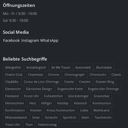
Öffnungszeiten
Mo - Fr / 9:30 - 19:00
Sa/ 9:30 - 18:00
Social Media
Facebook
Instagram
WhatsApp
Beliebte Suchbegriffe
Allergiefrei
Antiallergisch
As We Travel
Automatik
Buchstabe
Charm Club
Charmista
Chrono
Chronograph
Chronouhr
Classic
Clip&Mix
Coeur de Lion Ohrringe
Creole
Creolen
Damen Ring
Damenuhr
Dänisches Design
Engelsrufer Kette
Engelsrufer Ohrringe
Flexband
Fossil Uhr
Fußkettchen
Glücksbringer
Gravierbar
Herrenuhren
Herz
Hilfiger
Holiday
Klassisch
Kommunion
Konfirmation
Kreolen
Kreuz Kommunion
Liebe
Meshband
Milanaiseband
Solar
Solaruhr
Sportlich
Stern
Taucheruhr
Tissot Uhr
Titan
Valentinstag