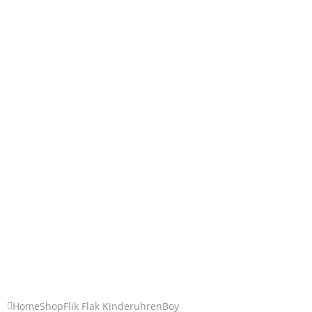
Home
Shop
Flik Flak Kinderuhren
Boy